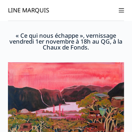
P
LINE MARQUIS
a
s
s
« Ce qui nous échappe », vernissage
e
vendredi 1er novembre à 18h au QG, à la
r
Chaux de Fonds.
a
u
c
o
n
t
e
n
u