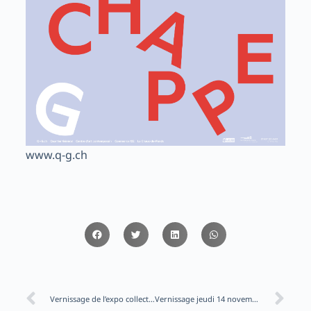
www.q-g.ch
Vernissage de l’expo collective pour les 5ans d’Aarlo u Viggo le 28 septembre de 14 à 19h!
Vernissage jeudi 14 novembre à 20h des Lettres d’Or, recueil de nouvelles de Monique Rebetez illustré par mes soins, à la FARB à Delémont.