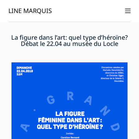
P
LINE MARQUIS
a
s
s
La figure dans l’art: quel type d’héroïne?
e
Débat le 22.04 au musée du Locle
r
a
u
c
o
n
t
e
n
u