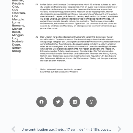
Une contribution aux Insécables avec Céline Cerny
17 avril. de 14h à 18h, ouverture de mon expo au Musée Jurassien des Arts de Moutier!!