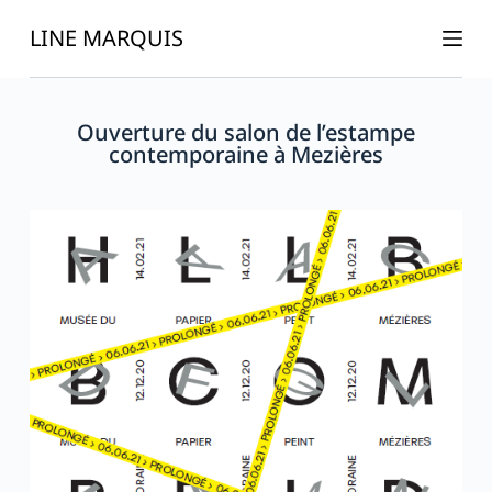
P
LINE MARQUIS
a
s
s
Ouverture du salon de l’estampe
e
contemporaine à Mezières
r
a
u
c
o
n
t
e
n
u