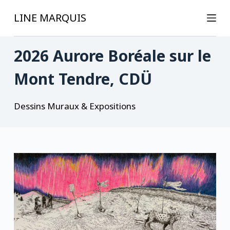
P
LINE MARQUIS
a
s
2026 Aurore Boréale sur le
s
e
Mont Tendre, CDÜ
r
a
u
Dessins Muraux & Expositions
c
o
n
t
e
n
u