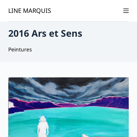
P
LINE MARQUIS
a
s
2016 Ars et Sens
s
e
r
Peintures
a
u
c
o
n
t
e
n
u