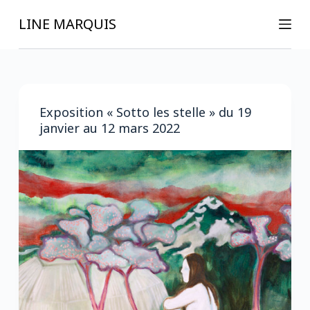
P
LINE MARQUIS
a
s
s
e
r
Exposition « Sotto les stelle » du 19
a
janvier au 12 mars 2022
u
c
o
n
t
e
n
u