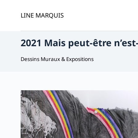
P
LINE MARQUIS
a
s
s
e
2021 Mais peut-être n’es
r
a
Dessins Muraux & Expositions
u
c
o
n
t
e
n
u